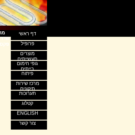
מרכ
דף ראשי
פרופיל
פקס: 03-5375787. טלפו
מוצרים
תעשייתים
גופי חימום
בייתים
פיתוח
מרכז שירות
תיקונים
תערוכות
קטלוג
ENGLISH
צור קשר